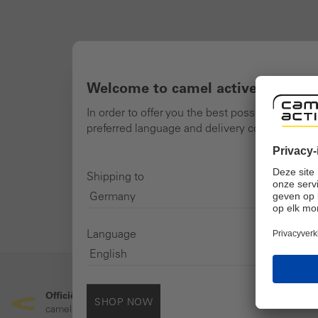
Welcome to camel active online 
In order to offer you the best possible shoppi
preferred language and delivery country and n
Shipping to
Language
Officiële online winkel
Veilig o
SHOP NOW
camel active merkwinkel
Veilige S