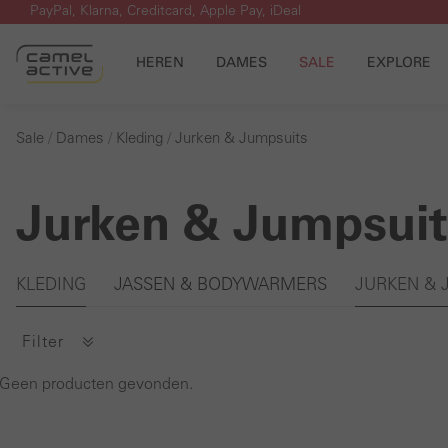
PayPal, Klarna, Creditcard, Apple Pay, iDeal
 naar de hoofdinhoud
Ga naar de zoekopdracht
Ga naar de hoofdnavigatie
HEREN
DAMES
SALE
EXPLORE
Sale
Dames
Kleding
Jurken & Jumpsuits
Jurken & Jumpsuit
Galerie overslaan
KLEDING
JASSEN & BODYWARMERS
JURKEN & 
Filter
Geen producten gevonden.