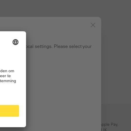
ng to your local settings. Please select your
Eenvoudige betaling
PayPal, Klarna, Credit Card, Apple Pay,
rnering
iDEAL| WERO, bancontact, BLIK