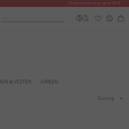
Gratis verzending vanaf 80 €
NL
Wi
DE
IEN & VESTEN
JURKEN
Sorting