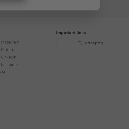
Important links
p Instagram
Herroeping
 Pinterest
 Linkedin
p Facebook
ice