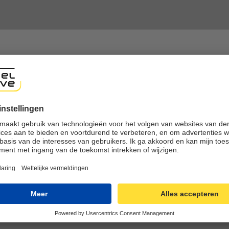
shop
ng experience, we would like to show you the online shop accordi
ote that we currently only ship to countries shown here.
nline winkelen
Eenvoudig retourneren
SL-verbinding
Gratis en eenvoudige retou