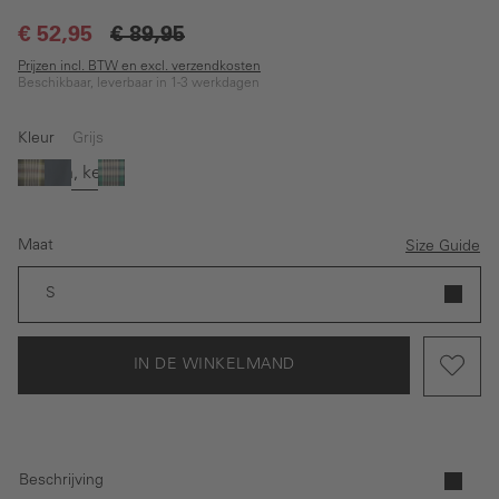
€ 52,95
€ 89,95
Prijzen incl. BTW en excl. verzendkosten
Beschikbaar, leverbaar in 1-3 werkdagen
Kleur
Grijs
(Deze optie is momenteel niet beschikbaar.)
(Deze optie is momenteel niet beschikbaar.)
Groen
Blauw
Grijs
Licht groen
Maat
Size Guide
S
IN DE WINKELMAND
Beschrijving