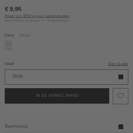
€ 9,95
Prijzen incl. BTW en excl. verzendkosten
Beschikbaar, leverbaar in 1-3 werkdagen
Kleur
Beige
Beige
Maat
Size Guide
35/38
IN DE WINKELMAND
Beschrijving