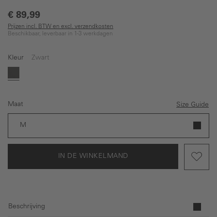
€ 89,99
Prijzen incl. BTW en excl. verzendkosten
Beschikbaar, leverbaar in 1-3 werkdagen
Kleur
Zwart
Zwart
Maat
Size Guide
M
IN DE WINKELMAND
Beschrijving