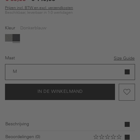
Prijzen incl. BTW en excl. verzendkosten
Beschikbaar, leverbaar in 1-3 werkdagen
Kleur
Donkerblauw
Grijs
Donkerblauw
Maat
Size Guide
M
IN DE WINKELMAND
Beschrijving
Beoordelingen (0)