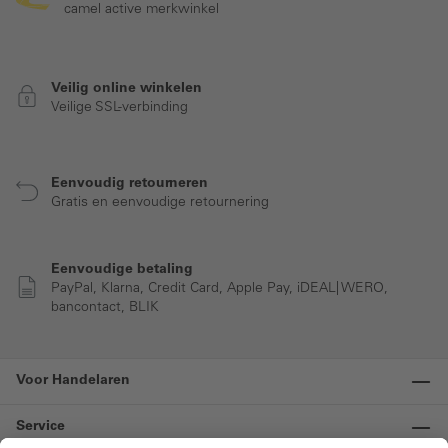
camel active merkwinkel
Veilig online winkelen
Veilige SSL-verbinding
Eenvoudig retourneren
Gratis en eenvoudige retournering
Eenvoudige betaling
PayPal, Klarna, Credit Card, Apple Pay, iDEAL| WERO,
bancontact, BLIK
Voor Handelaren
Service