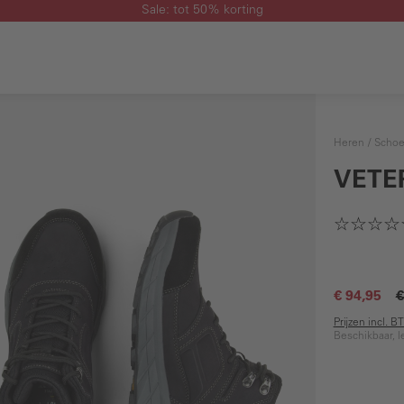
Sale: tot 50% korting
Heren
Scho
VETE
€ 94,95
€
Prijzen incl. 
Beschikbaar, l