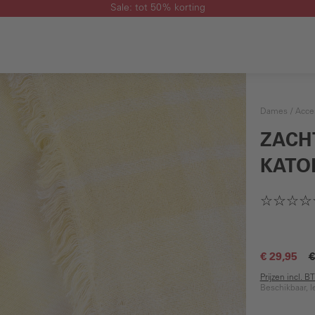
Sale: tot 50% korting
Dames
Acce
ZACH
KATO
€ 29,95
€
Prijzen incl. 
Beschikbaar, l