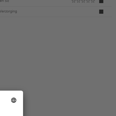
en (0)
 Verzorging