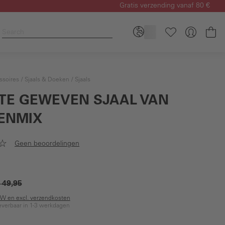
Gratis verzending vanaf 80 €
Wi
ssoires
Sjaals & Doeken
Sjaals
TE GEWEVEN SJAAL VAN
ENMIX
Geen beoordelingen
 49,95
BTW en excl. verzendkosten
everbaar in 1-3 werkdagen