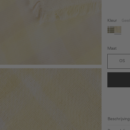
Kleur
Geel
Groen
Geel
Maat
OS
Beschrijving