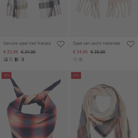
Geruite sjaal met franjes
Sjaal van zacht materiaal
€ 22,95
€ 34,95
€ 24,95
€ 39,95
Galerie overslaan
Galerie overslaan
-30%
-30%