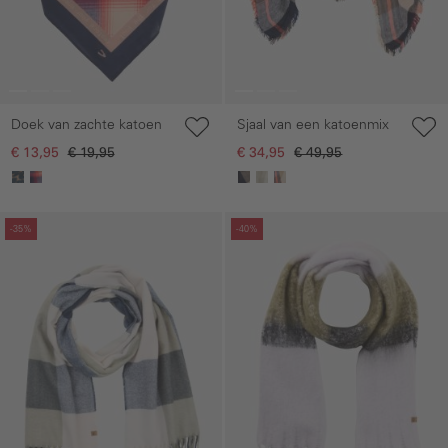
Doek van zachte katoen
Sjaal van een katoenmix
€ 13,95
€ 19,95
€ 34,95
€ 49,95
Galerie overslaan
Galerie overslaan
-35%
-40%