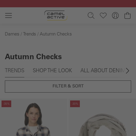
Ga naar de hoofdinhoud
Wi
Dames
Trends
Autumn Checks
Autumn Checks
Galerie overslaan
TRENDS
SHOP THE LOOK
ALL ABOUT DENIM
FILTER & SORT
Galerie overslaan
Galerie overslaan
-35%
-30%