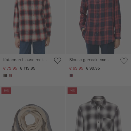
Katoenen blouse met
Blouse gemaakt van
borstzak.
lyocell en linnenmix
€ 79,95
€ 119,95
€ 69,95
€ 99,95
Galerie overslaan
Galerie overslaan
-30%
-40%