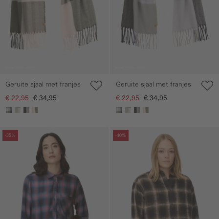
Geruite sjaal met franjes
Geruite sjaal met franjes
€ 22,95
€ 34,95
€ 22,95
€ 34,95
Galerie overslaan
Galerie overslaan
-35%
-40%