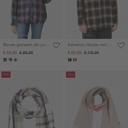
Blouse gemaakt van puur
Katoenen blouse met
viscose
borstzak.
€ 59,95
€ 89,95
€ 69,95
€ 119,95
Galerie overslaan
Galerie overslaan
-35%
-40%