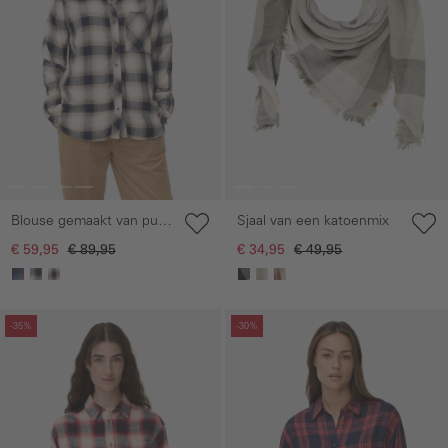
Blouse gemaakt van puur
Sjaal van een katoenmix
viscose
€ 59,95
€ 89,95
€ 34,95
€ 49,95
Galerie overslaan
Galerie overslaan
-35%
-30%