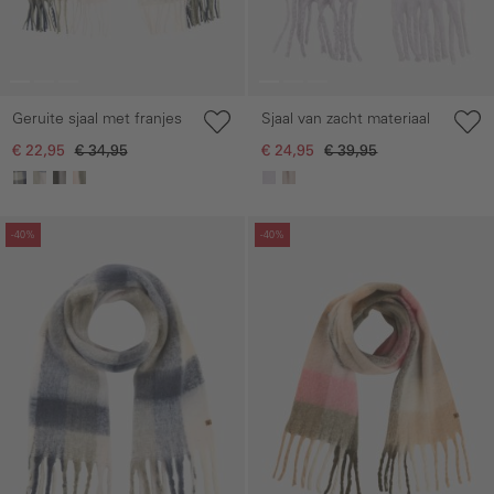
Geruite sjaal met franjes
Sjaal van zacht materiaal
€ 22,95
€ 34,95
€ 24,95
€ 39,95
Galerie overslaan
Galerie overslaan
-40%
-40%