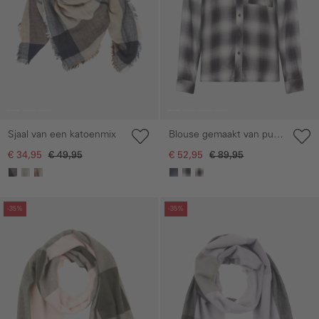
Sjaal van een katoenmix
Blouse gemaakt van puur
viscose
€ 34,95
€ 49,95
€ 52,95
€ 89,95
Galerie overslaan
Galerie overslaan
-35%
-35%