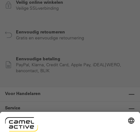
Veilig online winkelen
Veilige SSL-verbinding
Eenvoudig retourneren
Gratis en eenvoudige retournering
Eenvoudige betaling
PayPal, Klarna, Credit Card, Apple Pay, iDEAL| WERO,
bancontact, BLIK
Voor Handelaren
Service
Informatie
Contact