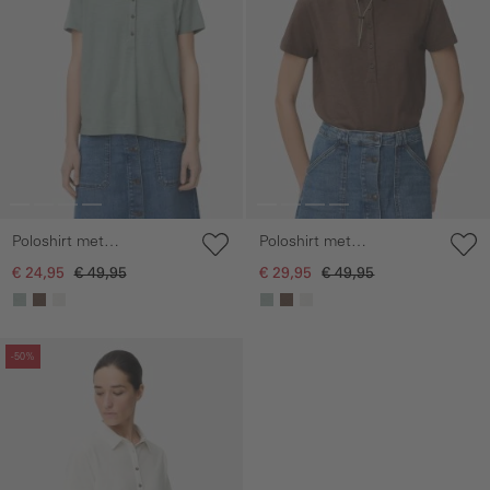
Poloshirt met
Poloshirt met
knoopsluiting
knoopsluiting
€ 24,95
€ 49,95
€ 29,95
€ 49,95
Galerie overslaan
-50%