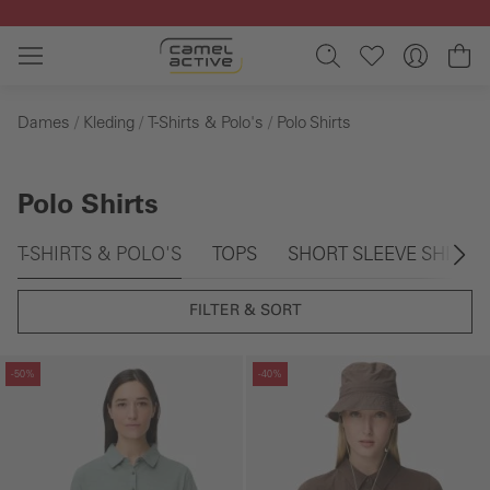
Ga naar de hoofdinhoud
Wi
Dames
Kleding
T-Shirts & Polo's
Polo Shirts
Polo Shirts
Galerie overslaan
T-SHIRTS & POLO'S
TOPS
SHORT SLEEVE SHIRTS
FILTER & SORT
Galerie overslaan
Galerie overslaan
-50%
-40%