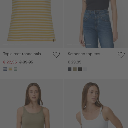
Topje met ronde hals
Katoenen top met
spaghettibandjes
€ 22,95
€ 39,95
€ 29,95
Galerie overslaan
Galerie overslaan