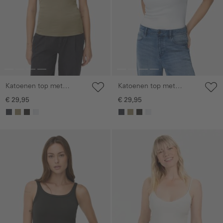
Katoenen top met
Katoenen top met
spaghettibandjes
spaghettibandjes
€ 29,95
€ 29,95
Galerie overslaan
Galerie overslaan