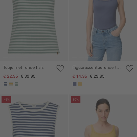
Topje met ronde hals
Figuuraccentuerende top
van puur katoen
€ 22,95
€ 39,95
€ 14,95
€ 29,95
Galerie overslaan
Galerie overslaan
-45%
-50%