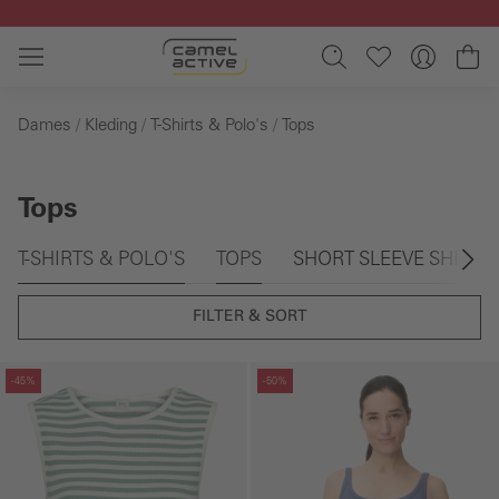
Ga naar de hoofdinhoud
Wi
Dames
Kleding
T-Shirts & Polo's
Tops
Tops
Galerie overslaan
T-SHIRTS & POLO'S
TOPS
SHORT SLEEVE SHIRTS
FILTER & SORT
Galerie overslaan
Galerie overslaan
-45%
-50%