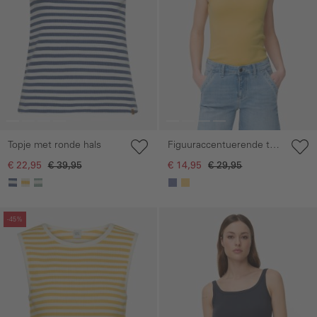
Topje met ronde hals
Figuuraccentuerende top
van puur katoen
€ 22,95
€ 39,95
€ 14,95
€ 29,95
Galerie overslaan
Galerie overslaan
-45%