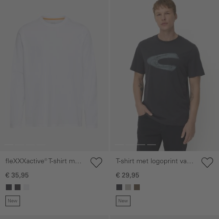
fleXXXactive® T-shirt met
T-shirt met logoprint van
lange mouwen en Stay
organic cotton
€ 35,95
€ 29,95
Fresh-functie
New
New