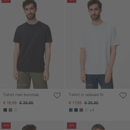
T-shirt met borstzak
T-shirt in relaxed fit
€ 19,95
€ 39,95
€ 17,95
€ 35,95
+1
Galerie overslaan
Galerie overslaan
-50%
-50%