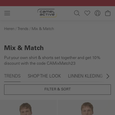
Ga naar de hoofdinhoud
Wi
Heren
Trends
Mix & Match
Mix & Match
Put your own shirt & shorts set together and get 10%
discount with the code CAMixMatch23
Galerie overslaan
TRENDS
SHOP THE LOOK
LINNEN KLEDING
S
FILTER & SORT
Galerie overslaan
Galerie overslaan