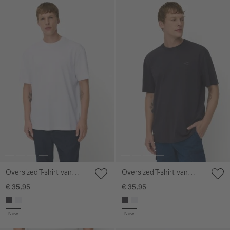
Galerie overslaan
Galerie overslaan
Oversized T-shirt van
Oversized T-shirt van
organic cotton
organic cotton
€ 35,95
€ 35,95
New
New