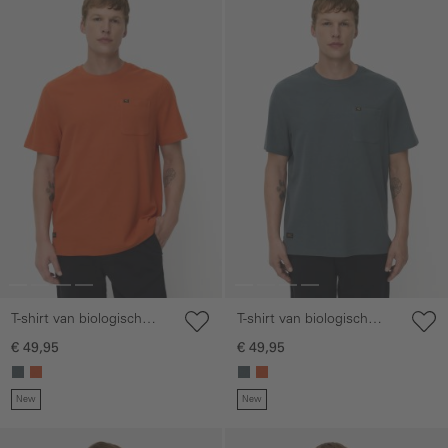
T-shirt van biologisch
T-shirt van biologisch
katoen
katoen
€ 49,95
€ 49,95
New
New
Galerie overslaan
Galerie overslaan