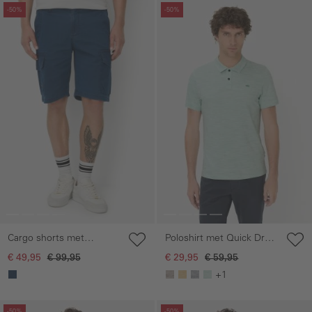
Galerie overslaan
Galerie overslaan
-50%
-50%
Cargo shorts met
Poloshirt met Quick Dry
ritssluiting
functie
€ 49,95
€ 99,95
€ 29,95
€ 59,95
+1
Galerie overslaan
Galerie overslaan
-50%
-50%