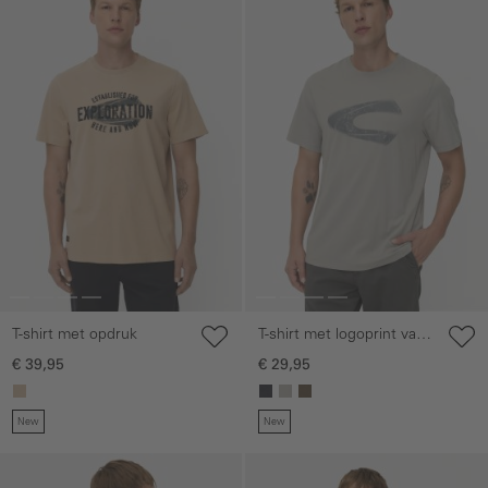
T-shirt met opdruk
T-shirt met logoprint van
organic cotton
€ 39,95
€ 29,95
New
New
Galerie overslaan
Galerie overslaan