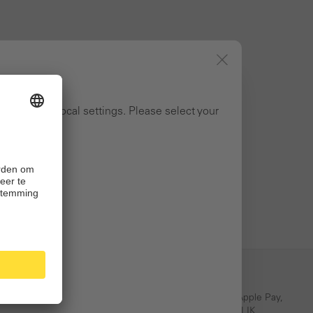
ng to your local settings. Please select your
Eenvoudige betaling
PayPal, Klarna, Credit Card, Apple Pay,
rnering
iDEAL| WERO, bancontact, BLIK