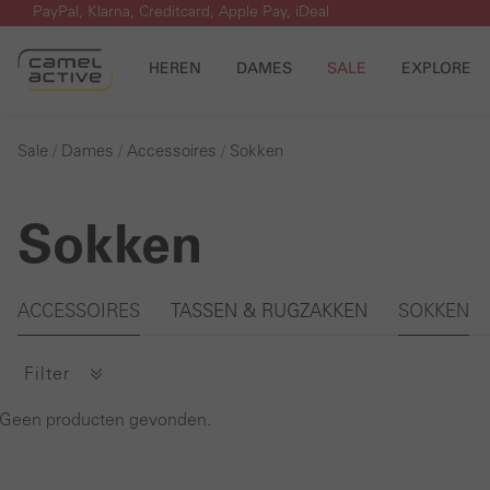
PayPal, Klarna, Creditcard, Apple Pay, iDeal
 naar de hoofdinhoud
Ga naar de zoekopdracht
Ga naar de hoofdnavigatie
HEREN
DAMES
SALE
EXPLORE
Sale
Dames
Accessoires
Sokken
Sokken
Galerie overslaan
ACCESSOIRES
TASSEN & RUGZAKKEN
SOKKEN
Filter
Geen producten gevonden.