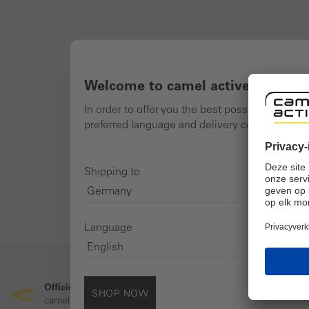
Welcome to camel active online 
In order to offer you the best possible shoppi
preferred language and delivery country and n
Shipping to
Language
Officiële online winkel
Veilig o
SHOP NOW
camel active merkwinkel
Veilige S