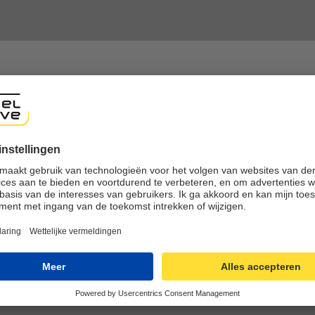
shop
ng experience, we would like to show you the online shop accordi
ote that we currently only ship to countries shown here.
nline winkelen
Eenvoudig retourneren
SL-verbinding
Gratis en eenvoudige retou