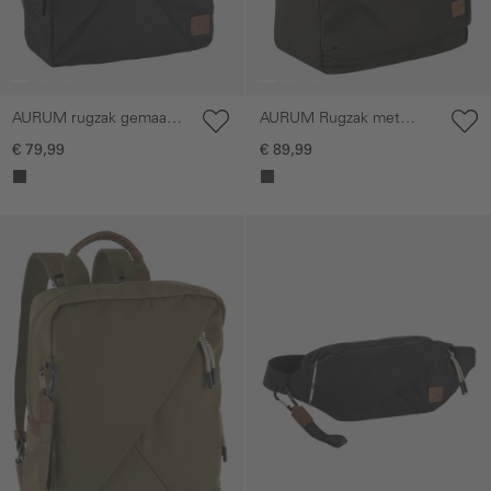
AURUM rugzak gemaakt
AURUM Rugzak met
van gerecycled nylon
gewatteerd laptopvak
€ 79,99
€ 89,99
Galerie overslaan
Galerie overslaan