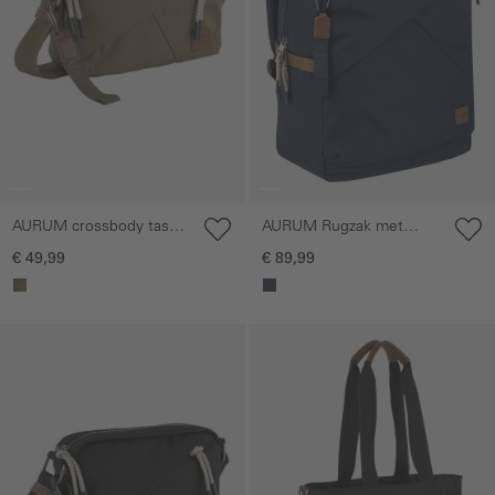
AURUM crossbody tas
AURUM Rugzak met
gerecycled nylon
gewatteerd laptopvak
€ 49,99
€ 89,99
Galerie overslaan
Galerie overslaan