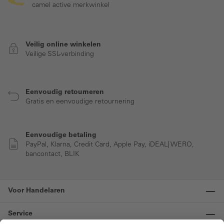
camel active merkwinkel
Veilig online winkelen
Veilige SSL-verbinding
Eenvoudig retourneren
Gratis en eenvoudige retournering
Eenvoudige betaling
PayPal, Klarna, Credit Card, Apple Pay, iDEAL| WERO,
bancontact, BLIK
Voor Handelaren
Service