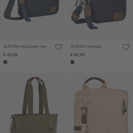
AURUM heuptasje met
AURUM mobiele
verstelbare riem
telefoonhoesje met
€ 49,99
€ 49,99
verstelbare
schouderriem
Galerie overslaan
Galerie overslaan