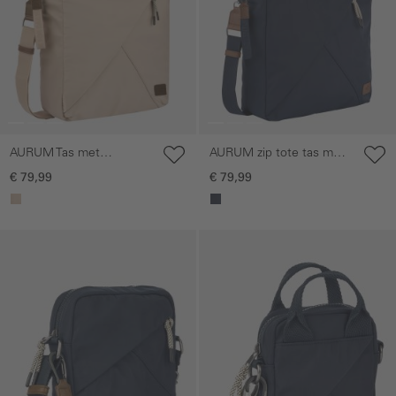
AURUM Tas met
AURUM zip tote tas met
ritssluiting en
kleurrijk borduursel
€ 79,99
€ 79,99
afneembare
schouderriem
Galerie overslaan
Galerie overslaan