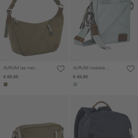
AURUM tas met
AURUM mobiele
verstelbare
telefoonhoesje met
€ 69,99
€ 49,99
schouderriem
verstelbare
schouderriem
Galerie overslaan
Galerie overslaan