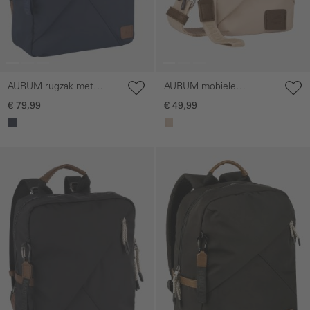
AURUM rugzak met
AURUM mobiele
gestructureerde
telefoonhoesje met
€ 79,99
€ 49,99
geweven band
verstelbare
schouderriem
Galerie overslaan
Galerie overslaan