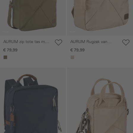
AURUM zip tote tas met
AURUM Rugzak van
afneembare
gerecycled polyester
€ 79,99
€ 79,99
schouderriem
Galerie overslaan
Galerie overslaan