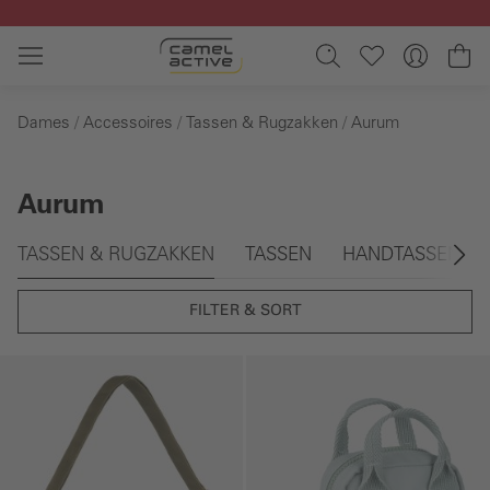
Ga naar de hoofdinhoud
Wi
Dames
Accessoires
Tassen & Rugzakken
Aurum
Aurum
Galerie overslaan
TASSEN & RUGZAKKEN
TASSEN
HANDTASSEN
FILTER & SORT
Galerie overslaan
Galerie overslaan