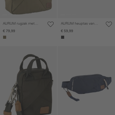
AURUM rugzak met
AURUM heuptas van
gestructureerde
gerecycled nylon
€ 79,99
€ 59,99
geweven band
Galerie overslaan
Galerie overslaan