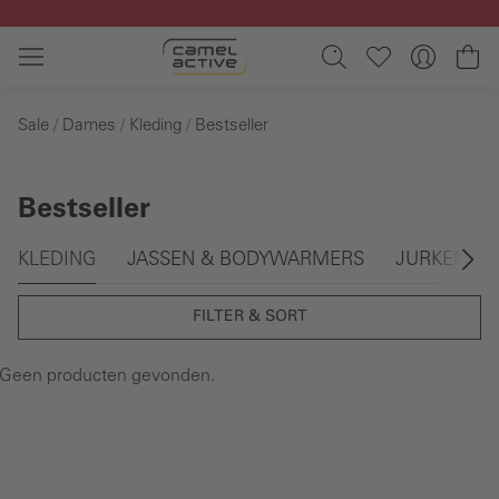
Ga naar de hoofdinhoud
Wi
Sale
Dames
Kleding
Bestseller
Bestseller
Galerie overslaan
KLEDING
JASSEN & BODYWARMERS
JURKEN & 
FILTER & SORT
Geen producten gevonden.