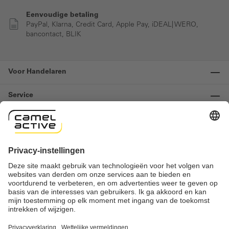
Eenvoudige betaling
PayPal, Klarna, Credit Card, Apple Pay, iDEAL| WERO,
bancontact, BLIK
Voor Handelaren
Service
Informatie
Contact
Important links
Herroeping