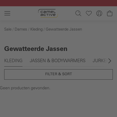
Ga naar de hoofdinhoud
Wi
Sale
Dames
Kleding
Gewatteerde Jassen
Gewatteerde Jassen
Galerie overslaan
KLEDING
JASSEN & BODYWARMERS
JURKEN & 
FILTER & SORT
Geen producten gevonden.