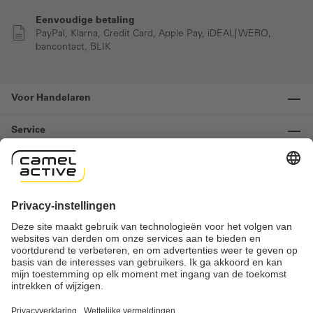
Eenvoudige betaling
PayPal, Klarna, Credit Card, Apple Pay, iDEAL| WERO,
bancontact, BLIK
Voor Handelaren
Service
Informatie
Contact
Important links
Herroeping