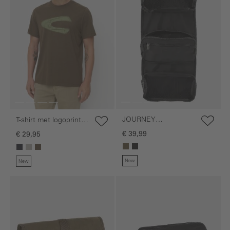
JOURNEY
T-shirt met logoprint
ophangbare toilettas
van organic cotton
€ 39,99
€ 29,95
New
New
Galerie overslaan
Galerie overslaan