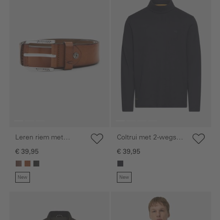
Leren riem met
Coltrui met 2-wegs
verstelbare details
stretch
€ 39,95
€ 39,95
New
New
Galerie overslaan
Galerie overslaan