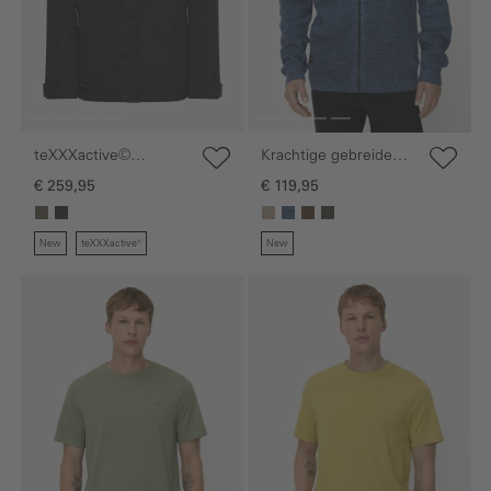
teXXXactive©
Krachtige gebreide
functioneel jack met
vest van katoenmix
€ 259,95
€ 119,95
afritsbare capuchon
New
teXXXactive®
New
Galerie overslaan
Galerie overslaan