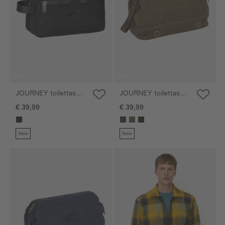
JOURNEY toilettas
JOURNEY toilettas
van nylon met
van nylon
€ 39,99
€ 39,99
handvat
New
New
Galerie overslaan
Galerie overslaan