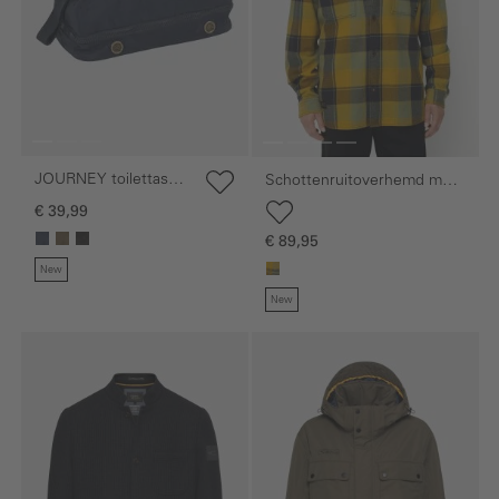
JOURNEY toilettas
Schottenruitoverhemd met
van nylon
klepzakken
€ 39,99
€ 89,95
New
New
Galerie overslaan
Galerie overslaan