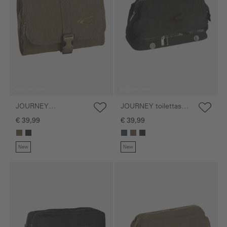
JOURNEY
JOURNEY toilettas
ophangbare toilettas
van nylon
€ 39,99
€ 39,99
New
New
Galerie overslaan
Galerie overslaan