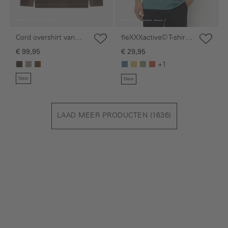
Cord overshirt van
fleXXXactive© T-shirt
100% katoen
met 4-weg stretch
€ 99,95
€ 29,95
+1
New
New
LAAD MEER PRODUCTEN (
1636
)