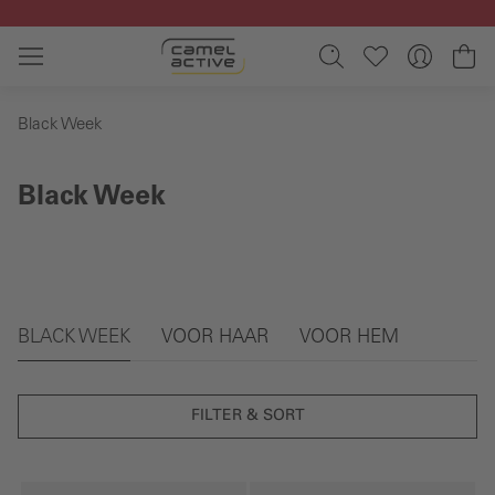
Ga naar de hoofdinhoud
Wi
Black Week
Black Week
Galerie overslaan
BLACK WEEK
VOOR HAAR
VOOR HEM
FILTER & SORT
Galerie overslaan
Galerie overslaan