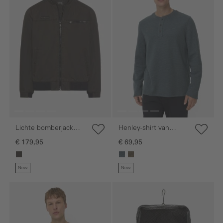
Lichte bomberjack
Henley-shirt van
met gebreide boord
biologisch katoen
€ 179,95
€ 69,95
New
New
Galerie overslaan
Galerie overslaan