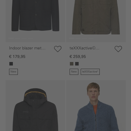
Indoor blazer met
teXXXactive©
opstaande kraag
functioneel jack met
€ 179,95
€ 259,95
afritsbare capuchon
New
New
teXXXactive®
Galerie overslaan
Galerie overslaan