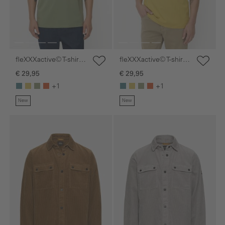
fleXXXactive© T-shirt
fleXXXactive© T-shirt
met 4-weg stretch
met 4-weg stretch
€ 29,95
€ 29,95
+1
+1
New
New
Galerie overslaan
Galerie overslaan