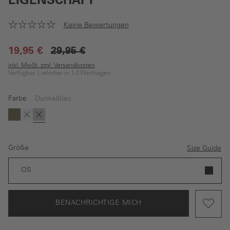
EIGENSCHAFT
Keine Bewertungen
19,95 €
29,95 €
inkl. MwSt. zzgl. Versandkosten
Verfügbar, Lieferbar in 1-3 Werktagen
Farbe
Dunkelblau
(Diese Option ist zurzeit nicht verfügbar.)
(Diese Option ist zurzeit nicht verfügbar.)
Dunkelgrün
Beige
Dunkelblau
Größe
Size Guide
OS
BENACHRICHTIGE MICH