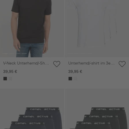
V-Neck Unterhemd/-Shirt
Unterhemd/-shirt im 3er-
im 3-er Pack
Pack
39,95 €
39,95 €
Galerie überspringen
Galerie überspringen