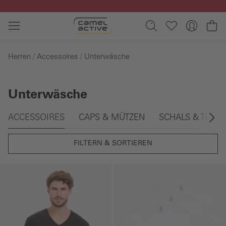
Zum Hauptinhalt springen
Wa
Herren
Accessoires
Unterwäsche
Unterwäsche
Galerie überspringen
ACCESSOIRES
CAPS & MÜTZEN
SCHALS & TÜCH
FILTERN & SORTIEREN
Galerie überspringen
Galerie überspringen