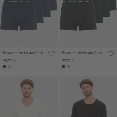
Boxershorts im 4er-Pack
Boxershorts im 4er-Pack
39,95 €
39,95 €
Galerie überspringen
Galerie überspringen