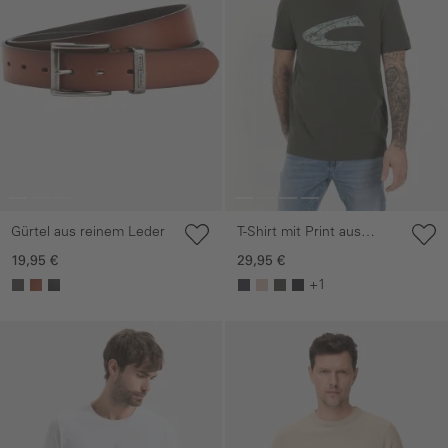
Gürtel aus reinem Leder
T-Shirt mit Print aus
nachhaltigem Organic
19,95 €
29,95 €
Cotton
+1
Galerie überspringen
Galerie überspringen