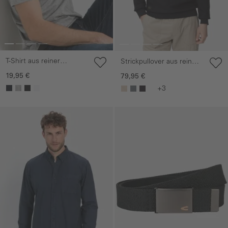
T-Shirt aus reiner
Strickpullover aus reiner
Baumwolle
Baumwolle
19,95 €
79,95 €
+3
Galerie überspringen
Galerie überspringen