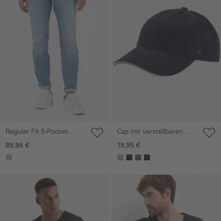
Regular Fit 5-Pocket
Cap mit verstellbaren
Jeans
Details
89,95 €
19,95 €
Galerie überspringen
Galerie überspringen