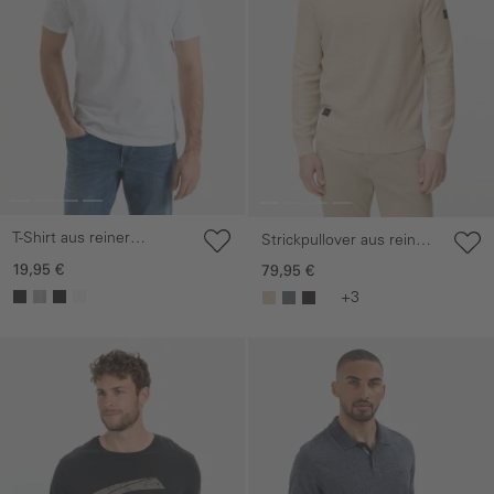
T-Shirt aus reiner
Strickpullover aus reiner
Baumwolle
Baumwolle
19,95 €
79,95 €
+3
Galerie überspringen
Galerie überspringen