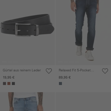
Gürtel aus reinem Leder
Relaxed Fit 5-Pocket
Jeans
19,95 €
89,95 €
Galerie überspringen
Galerie überspringen