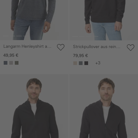
Langarm Henleyshirt aus
Strickpullover aus reiner
nachhaltigem
Baumwolle
49,95 €
79,95 €
Baumwollmix
+3
Galerie überspringen
Galerie überspringen