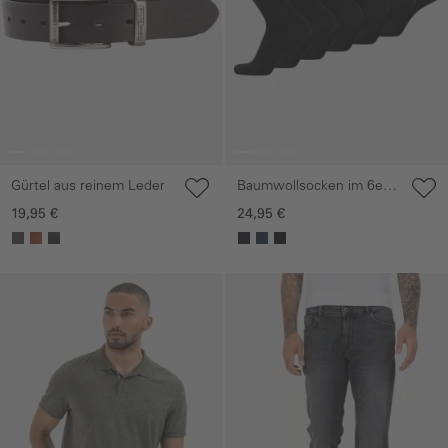
Gürtel aus reinem Leder
Baumwollsocken im 6er-
Pack
19,95 €
24,95 €
Galerie überspringen
Galerie überspringen