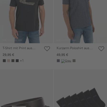
T-Shirt mit Print aus
Kurzarm Poloshirt aus
nachhaltigem Organic
Baumwollmix
29,95 €
49,95 €
Cotton
+1
Galerie überspringen
Galerie überspringen