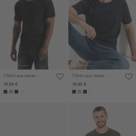
T-Shirt aus reiner
T-Shirt aus reiner
Baumwolle
Baumwolle
19,95 €
19,95 €
Galerie überspringen
Galerie überspringen