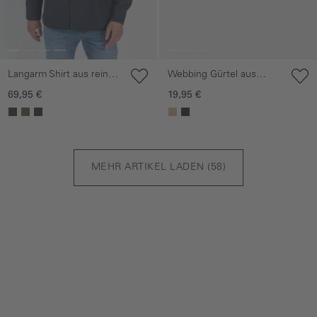
Langarm Shirt aus reiner
Webbing Gürtel aus
Baumwolle mit Button-
reiner Baumwolle mit
69,95 €
19,95 €
Down Kragen und
verstellbarem
Brusttasche
Schnallenverschluss
MEHR ARTIKEL LADEN (
58
)