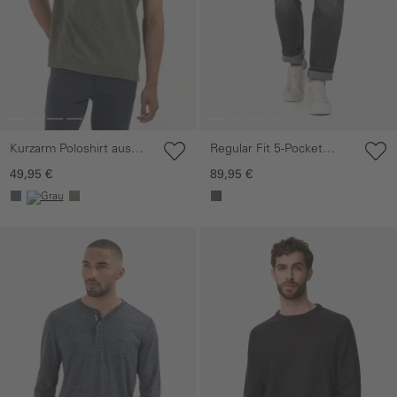
Kurzarm Poloshirt aus
Regular Fit 5-Pocket
Baumwollmix
Jeans
49,95 €
89,95 €
Galerie überspringen
Galerie überspringen