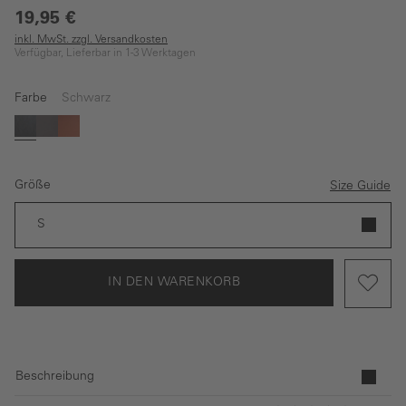
19,95 €
inkl. MwSt. zzgl. Versandkosten
Verfügbar, Lieferbar in 1-3 Werktagen
Farbe
Schwarz
Schwarz
Braun
Hellbraun
Größe
Size Guide
S
IN DEN WARENKORB
Beschreibung