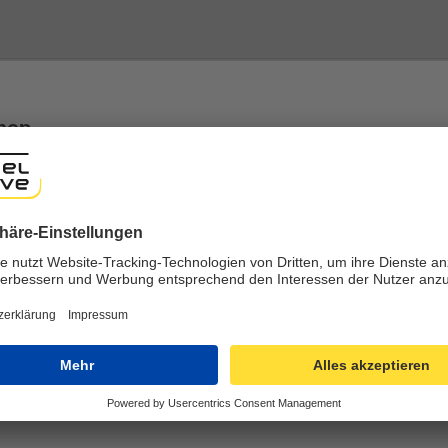
gelesen und bin mit ihnen einverstanden.
shop
ng experience, we would like to show you the online shop accordi
ote that we currently only ship to countries shown here.
nline einkaufen
Einfache Retoure
-Verschlüsselung
Kostenlose Retoure in Deu