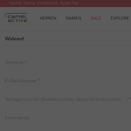
PayPal, Klarna, Kreditkarte, Apple Pay
m Hauptinhalt springen
Zur Suche springen
Zur Hauptnavigation springen
HERREN
DAMEN
SALE
EXPLORE
Widerruf
Vorname *
E-Mail-Adresse *
Vertragsnummer (Bestellnummer, Abonnementnummer, ...) 
Kommentar