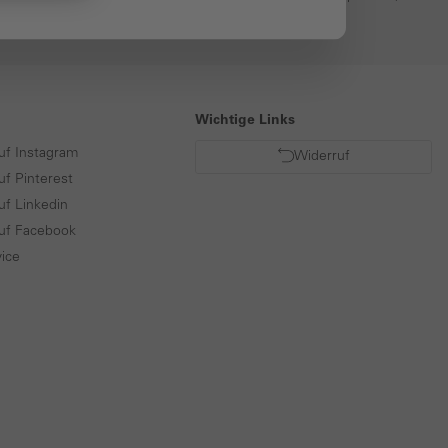
bancontact, BLIK
Wichtige Links
uf Instagram
Widerruf
uf Pinterest
uf Linkedin
auf Facebook
ice