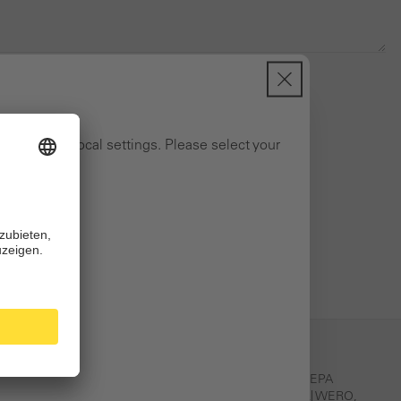
ng to your local settings. Please select your
Einfaches bezahlen
PayPal, Klarna, Kreditkarte, SEPA
tschland
Lastschrift, Apple Pay, iDEAL| WERO,