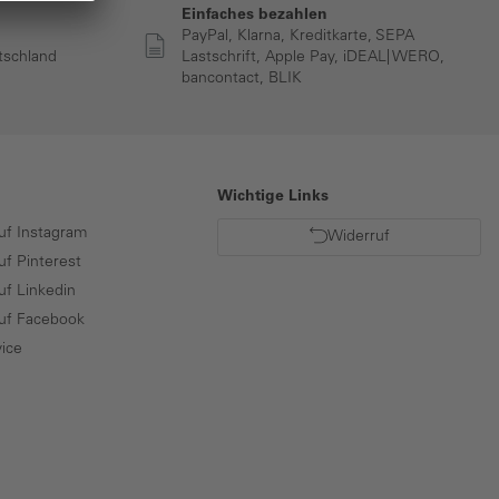
Einfaches bezahlen
PayPal, Klarna, Kreditkarte, SEPA
tschland
Lastschrift, Apple Pay, iDEAL| WERO,
bancontact, BLIK
Wichtige Links
uf Instagram
Widerruf
uf Pinterest
uf Linkedin
auf Facebook
ice