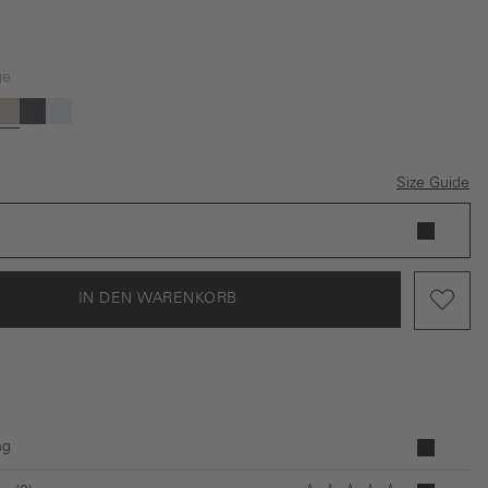
ge
 ist zurzeit nicht verfügbar.)
ption ist zurzeit nicht verfügbar.)
ese Option ist zurzeit nicht verfügbar.)
(Diese Option ist zurzeit nicht verfügbar.)
(Diese Option ist zurzeit nicht verfügbar.)
lgrün
au
Beige
Dunkelblau
Hellblau
Size Guide
IN DEN WARENKORB
ng