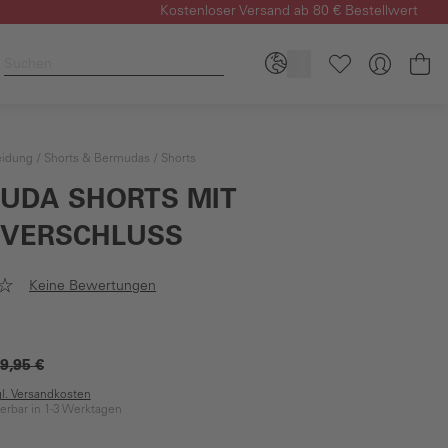
Kostenloser Versand ab 80 € Bestellwert
Wa
eidung
Shorts & Bermudas
Shorts
UDA SHORTS MIT
SVERSCHLUSS
Keine Bewertungen
9,95 €
gl. Versandkosten
ferbar in 1-3 Werktagen