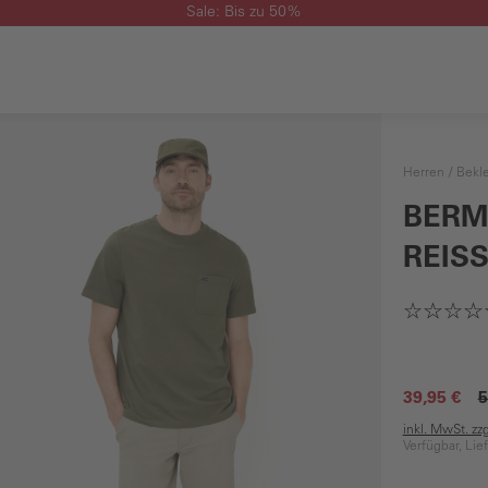
Sale: Bis zu 50%
Herren
Bekl
BERM
REIS
39,95 €
5
inkl. MwSt. zz
Verfügbar, Lie