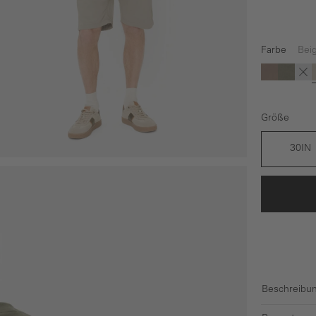
Farbe
Bei
(Diese Option
(Diese O
(Di
Braun
Dunke
Gr
Größe
30IN
Beschreibu