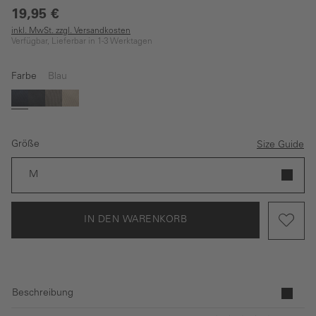
19,95 €
inkl. MwSt. zzgl. Versandkosten
Verfügbar, Lieferbar in 1-3 Werktagen
Farbe
Blau
Blau
Schwarz
Grau
Beige
Größe
Size Guide
M
IN DEN WARENKORB
Beschreibung