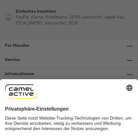
Einfaches bezahlen
PayPal, Klarna, Kreditkarte, SEPA Lastschrift, Apple Pay,
iDEAL| WERO, bancontact, BLIK
Für Händler
Service
Informationen
Kontakt
Wichtige Links
Widerruf