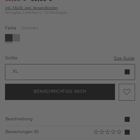
inkl. MwSt. zzgl. Versandkosten
Verfügbar, Lieferbar in 1-3 Werktagen
Farbe
Schwarz
(Diese Option ist zurzeit nicht verfügbar.)
Schwarz
Grau
Größe
Size Guide
XL
BENACHRICHTIGE MICH
Beschreibung
Bewertungen (0)