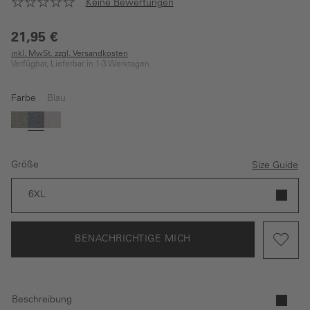
Keine Bewertungen
21,95 €
inkl. MwSt. zzgl. Versandkosten
Verfügbar, Lieferbar in 1-3 Werktagen
Farbe
Blau
(Diese Option ist zurzeit nicht verfügbar.)
(Diese Option ist zurzeit nicht verfügbar.)
(Diese Option ist zurzeit nicht verfügbar.)
Grün
Blau
Grau
Größe
Size Guide
6XL
BENACHRICHTIGE MICH
Beschreibung