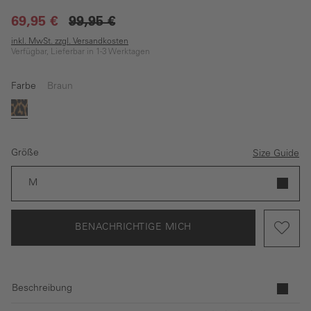
69,95 €
99,95 €
inkl. MwSt. zzgl. Versandkosten
Verfügbar, Lieferbar in 1-3 Werktagen
Farbe
Braun
(Diese Option ist zurzeit nicht verfügbar.)
Braun
Größe
Size Guide
M
BENACHRICHTIGE MICH
Beschreibung