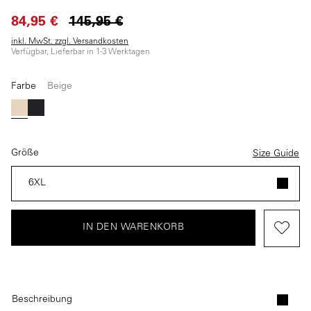
84,95 €
145,95 €
inkl. MwSt. zzgl. Versandkosten
Verfügbar, Lieferbar in 1-3 Werktagen
Farbe
Beige
(Diese Option ist zurzeit nicht verfügbar.)
Beige
Dunkelblau
Größe
Size Guide
6XL
IN DEN WARENKORB
Beschreibung