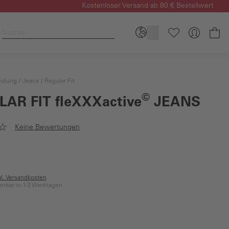
Kostenloser Versand ab 80 € Bestellwert
Wa
eidung
Jeans
Regular Fit
©
LAR FIT
fleXXXactive
JEANS
Keine Bewertungen
gl. Versandkosten
ferbar in 1-3 Werktagen