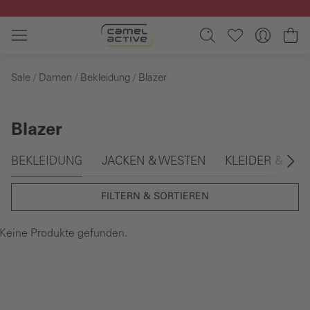
Zum Hauptinhalt springen
Wa
Sale
Damen
Bekleidung
Blazer
Blazer
Galerie überspringen
BEKLEIDUNG
JACKEN & WESTEN
KLEIDER & JU
FILTERN & SORTIEREN
Keine Produkte gefunden.