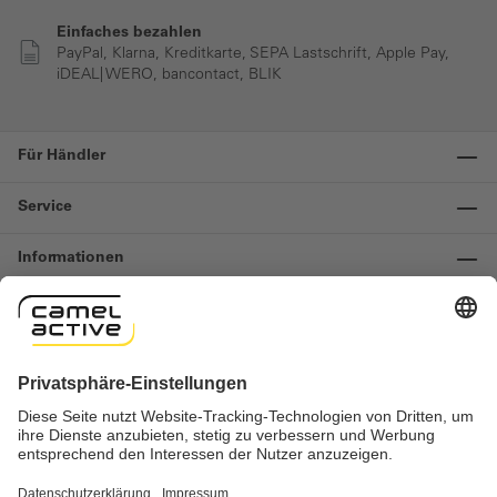
Einfaches bezahlen
PayPal, Klarna, Kreditkarte, SEPA Lastschrift, Apple Pay,
iDEAL| WERO, bancontact, BLIK
Für Händler
Service
Informationen
Kontakt
Wichtige Links
Widerruf