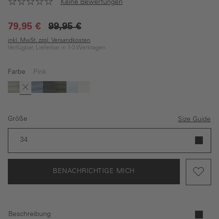
Keine Bewertungen
79,95 €
99,95 €
inkl. MwSt. zzgl. Versandkosten
Verfügbar, Lieferbar in 1-3 Werktagen
Farbe
Pink
(Diese Option ist zurzeit nicht verfügbar.)
Grün
Pink
Blau
Schwarz
Dunkelgrün
Hellblau
Wollweiß
Größe
Size Guide
34
BENACHRICHTIGE MICH
Beschreibung