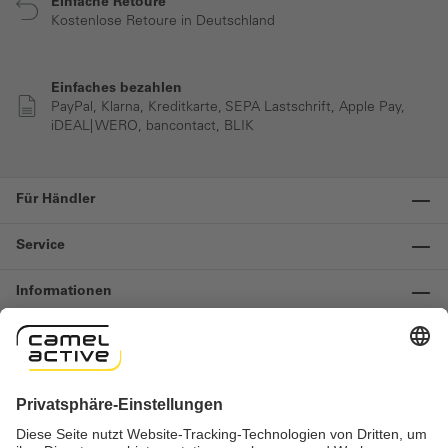
Einfache Retoure
Kostenlose Retoure in Deutschland
Einfaches bezahlen
PayPal, Klarna, Kreditkarte, SEPA Lastschrift, Apple Pay,
iDEAL| WERO, bancontact, BLIK
Für Händler
Service
Informationen
Kontakt
Wichtige Links
Widerruf