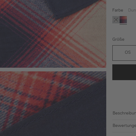
Farbe
Dun
(Diese Option
Braun
Dunke
Größe
OS
Beschreibu
Bewertunge