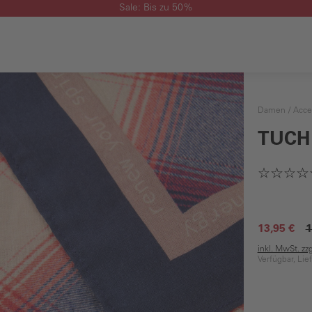
Sale: Bis zu 50%
Damen
Acce
TUCH
13,95 €
1
inkl. MwSt. zz
Verfügbar, Lie