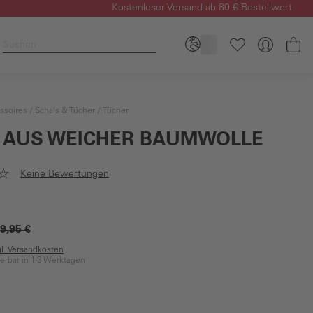
Kostenloser Versand ab 80 € Bestellwert
Wa
ssoires
Schals & Tücher
Tücher
 AUS WEICHER BAUMWOLLE
Keine Bewertungen
9,95 €
gl. Versandkosten
ferbar in 1-3 Werktagen