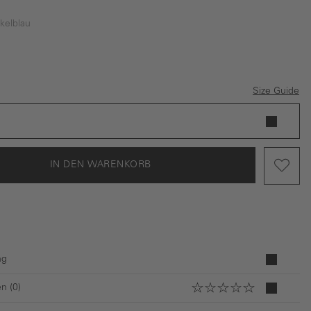
kelblau
 ist zurzeit nicht verfügbar.)
lblau
Size Guide
IN DEN WARENKORB
ng
n (0)