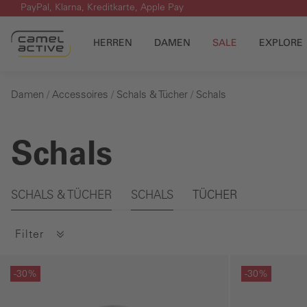
PayPal, Klarna, Kreditkarte, Apple Pay
m Hauptinhalt springen
Zur Suche springen
Zur Hauptnavigation springen
HERREN
DAMEN
SALE
EXPLORE
Damen
Accessoires
Schals & Tücher
Schals
Schals
Galerie überspringen
SCHALS & TÜCHER
SCHALS
TÜCHER
Filter
Galerie überspringen
Galerie übersprin
-30%
-30%