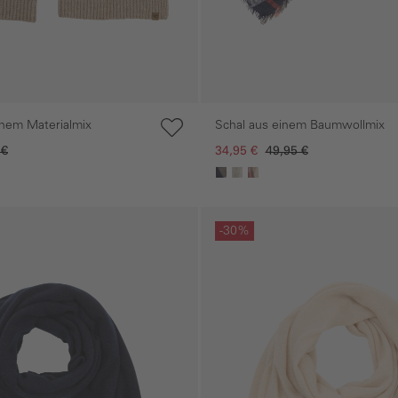
chem Materialmix
Schal aus einem Baumwollmix
 €
34,95 €
49,95 €
gen
Galerie überspringen
-30%