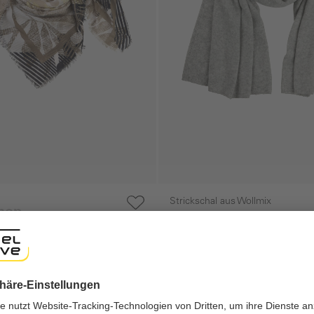
Strickschal aus Wollmix
shop
 €
24,95 €
39,95 €
ng experience, we would like to show you the online shop accordi
ote that we currently only ship to countries shown here.
gen
Galerie überspringen
-40%