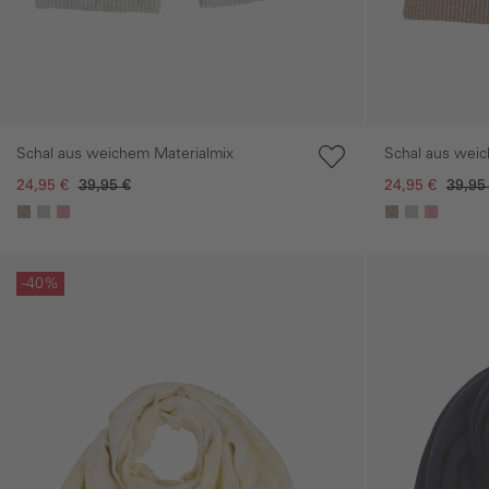
Schal aus weichem Materialmix
Schal aus wei
24,95 €
39,95 €
24,95 €
39,95
Galerie überspringen
Galerie übersprin
-40%