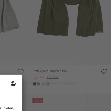
Strickschal aus Wollmix
24,95 €
39,95 €
ng to your local settings. Please select your
Galerie überspringen
-35%