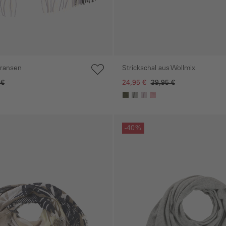
Fransen
Strickschal aus Wollmix
 €
24,95 €
39,95 €
gen
Galerie überspringen
-40%