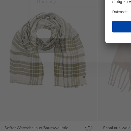
Language
SHOP NOW
Softer Webschal aus Baumwollmix
Schal aus weic