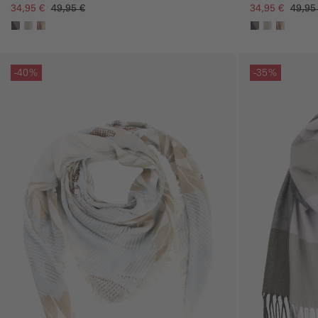
34,95 €
49,95 €
34,95 €
49,95
Galerie überspringen
Galerie übersprin
-40%
-35%