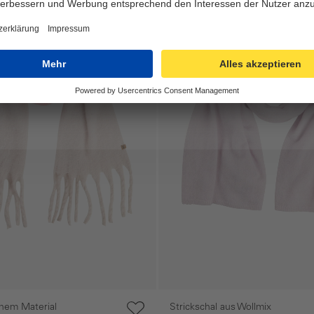
hem Material
Strickschal aus Wollmix