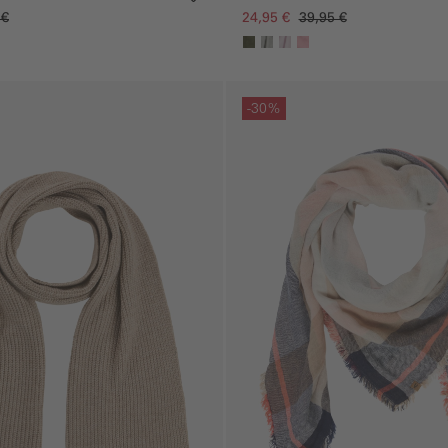
 €
24,95 €
39,95 €
gen
Galerie überspringen
-30%