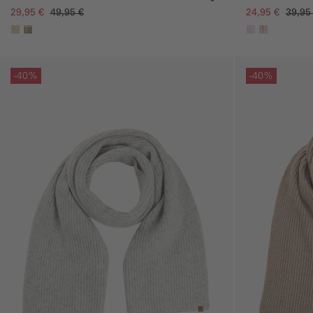
29,95 €
49,95 €
24,95 €
39,95
Galerie überspringen
Galerie übersprin
-40%
-40%