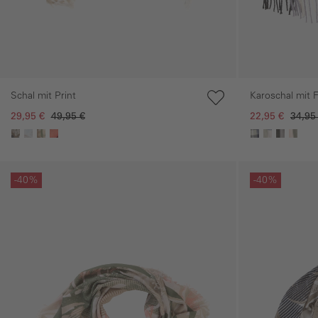
Schal mit Print
Karoschal mit 
29,95 €
49,95 €
22,95 €
34,95
Galerie überspringen
Galerie übersprin
-40%
-40%