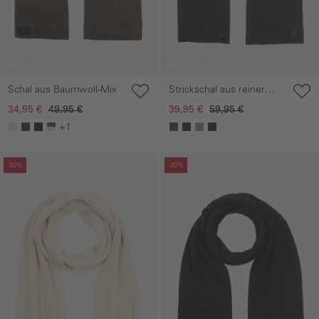
Schal aus Baumwoll-Mix
Strickschal aus reiner
Lammwolle
34,95 €
49,95 €
39,95 €
59,95 €
+1
Galerie überspringen
Galerie überspringen
-30%
-30%