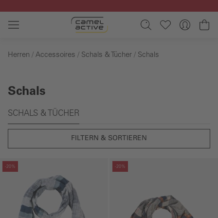
Zum Hauptinhalt springen
Wa
Herren
Accessoires
Schals & Tücher
Schals
Schals
Galerie überspringen
SCHALS & TÜCHER
FILTERN & SORTIEREN
Galerie überspringen
Galerie überspringen
-20%
-20%