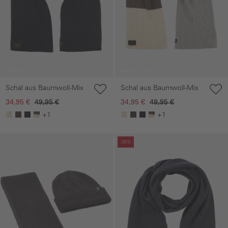
Schal aus Baumwoll-Mix
Schal aus Baumwoll-Mix
34,95 €
49,95 €
34,95 €
49,95 €
+1
+1
Galerie überspringen
Galerie überspringen
-35%