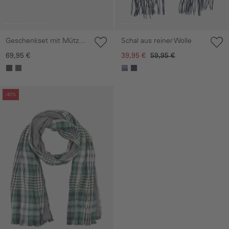
Geschenkset mit Mütze
Schal aus reiner Wolle
und gestricktem Schal
69,95 €
39,95 €
59,95 €
Galerie überspringen
-40%