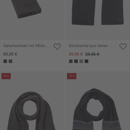
Geschenkset mit Mütze
Strickschal aus reiner
und gestricktem Schal
Lammwolle
69,95 €
39,95 €
59,95 €
Galerie überspringen
Galerie überspringen
-35%
-35%