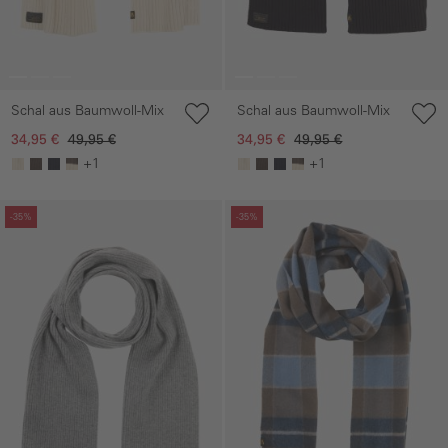
Schal aus Baumwoll-Mix
Schal aus Baumwoll-Mix
34,95 €
49,95 €
34,95 €
49,95 €
+1
+1
Galerie überspringen
Galerie überspringen
-35%
-35%