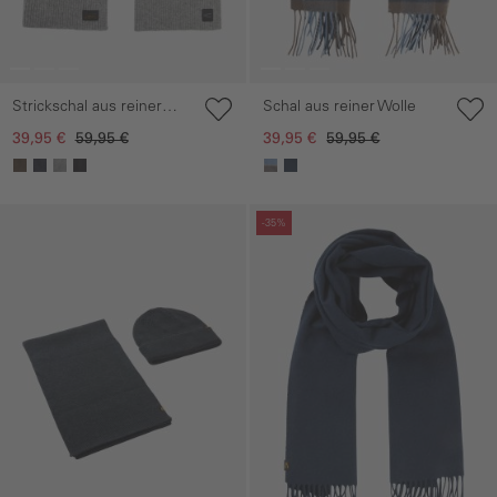
Strickschal aus reiner
Schal aus reiner Wolle
Lammwolle
39,95 €
59,95 €
39,95 €
59,95 €
Galerie überspringen
Galerie überspringen
-35%