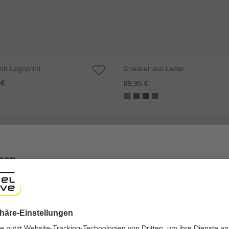
it Logoprint
Sneaker aus Leder
 €
89,95 €
gen
Galerie überspringen
shop
ng experience, we would like to show you the online shop accordi
ote that we currently only ship to countries shown here.