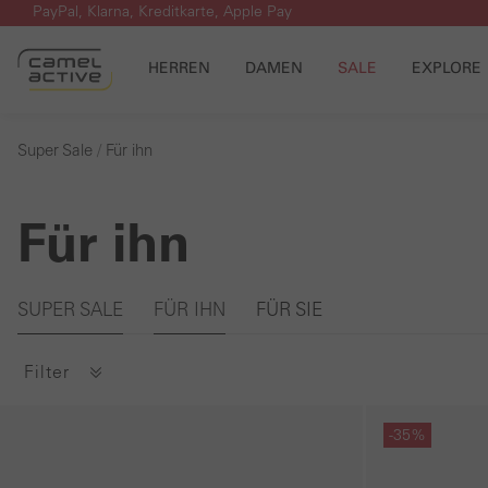
PayPal, Klarna, Kreditkarte, Apple Pay
m Hauptinhalt springen
Zur Suche springen
Zur Hauptnavigation springen
HERREN
DAMEN
SALE
EXPLORE
Super Sale
Für ihn
Für ihn
Galerie überspringen
SUPER SALE
FÜR IHN
FÜR SIE
Filter
Galerie überspringen
Galerie übersprin
-35%