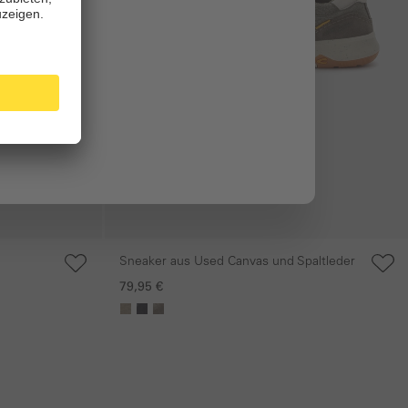
Sneaker aus Used Canvas und Spaltleder
79,95 €