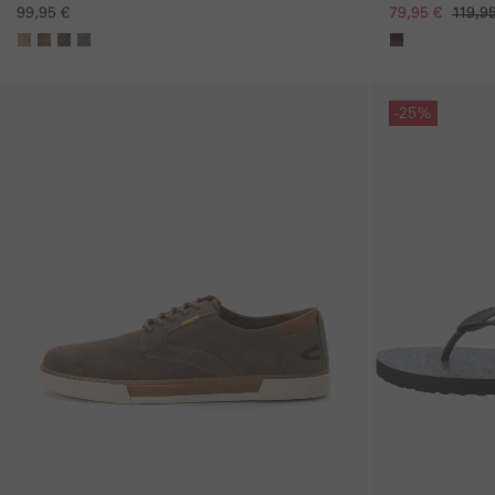
79,95 €
119,9
99,95 €
Galerie überspringen
Galerie übersprin
-25%