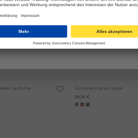
xibler Laufsohle
Schnürschuhe aus Leder
99,95 €