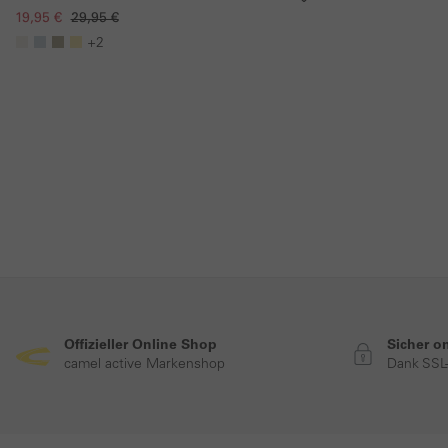
19,95 €
29,95 €
+2
Offizieller Online Shop
Sicher o
camel active Markenshop
Dank SSL