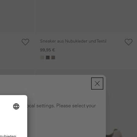
Sneaker aus Nubukleder und Textil
99,95 €
Galerie überspringen
ng to your local settings. Please select your