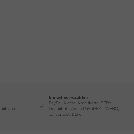
Einfaches bezahlen
PayPal, Klarna, Kreditkarte, SEPA
tschland
Lastschrift, Apple Pay, iDEAL| WERO,
bancontact, BLIK