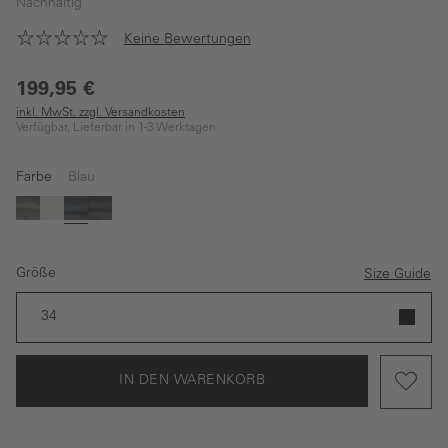
Nachhaltig
Keine Bewertungen
199,95 €
inkl. MwSt. zzgl. Versandkosten
Verfügbar, Lieferbar in 1-3 Werktagen
Farbe
Blau
Grün
Weiß
Blau
Schwarz
Größe
Size Guide
34
IN DEN WARENKORB