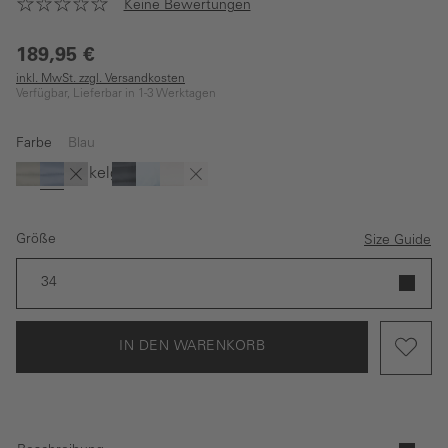
Keine Bewertungen
189,95 €
inkl. MwSt. zzgl. Versandkosten
Verfügbar, Lieferbar in 1-3 Werktagen
Farbe
Blau
Dunkelgrün
(Diese Option ist zurzeit nicht verfügbar.)
(Diese Option ist zurzeit nicht verfügbar.)
Grün
Blau
Schwarz
Dunkelblau
Hellblau
Wollweiß
Rosé
Größe
Size Guide
34
IN DEN WARENKORB