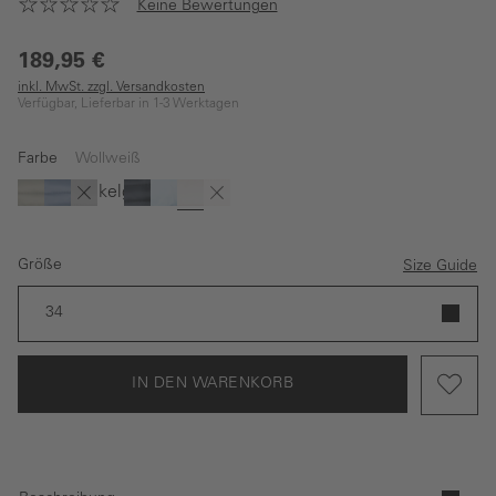
Keine Bewertungen
189,95 €
inkl. MwSt. zzgl. Versandkosten
Verfügbar, Lieferbar in 1-3 Werktagen
Farbe
Wollweiß
Dunkelgrün
(Diese Option ist zurzeit nicht verfügbar.)
(Diese Option ist zurzeit nicht verfügbar.)
Grün
Blau
Schwarz
Dunkelblau
Hellblau
Wollweiß
Rosé
Größe
Size Guide
34
IN DEN WARENKORB