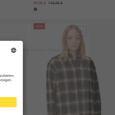
89,95 €
149,95 €
Galerie überspringen
-40%
ng to your local settings. Please select your