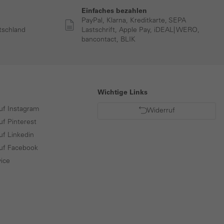
Einfaches bezahlen
PayPal, Klarna, Kreditkarte, SEPA
tschland
Lastschrift, Apple Pay, iDEAL| WERO,
bancontact, BLIK
Wichtige Links
uf Instagram
Widerruf
uf Pinterest
uf Linkedin
auf Facebook
ice