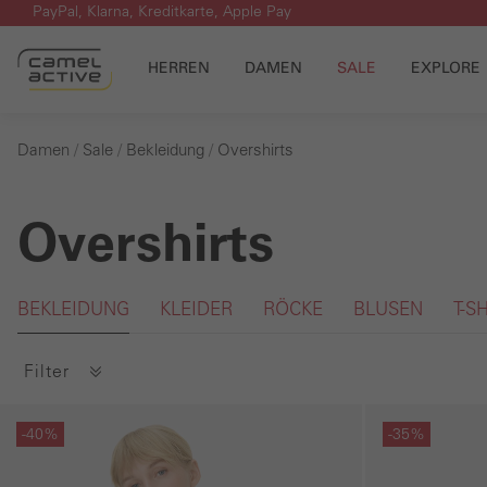
PayPal, Klarna, Kreditkarte, Apple Pay
m Hauptinhalt springen
Zur Suche springen
Zur Hauptnavigation springen
HERREN
DAMEN
SALE
EXPLORE
Damen
Sale
Bekleidung
Overshirts
Overshirts
Galerie überspringen
BEKLEIDUNG
KLEIDER
RÖCKE
BLUSEN
T-S
Filter
Galerie überspringen
Galerie übersprin
-40%
-35%