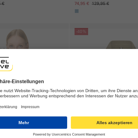
5 €
74,95 €
129,95 €
gen
Galerie überspringen
-40%
shop
ng experience, we would like to show you the online shop accordi
ote that we currently only ship to countries shown here.