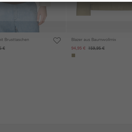
mit Brusttaschen
Blazer aus Baumwollmix
5 €
94,95 €
159,95 €