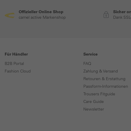
Offizieller Online Shop
Sicher o
camel active Markenshop
Dank SSL
Für Händler
Service
B2B Portal
FAQ
Fashion Cloud
Zahlung & Versand
Retouren & Erstattung
Passform-Informationen
Trousers Fitguide
Care Guide
Newsletter