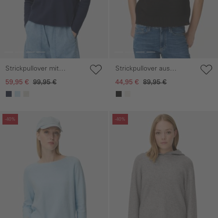
Strickpullover mit
Strickpullover aus
Rundhalsausschnitt
Baumwollmix
59,95 €
99,95 €
44,95 €
89,95 €
Galerie überspringen
Galerie überspringen
-40%
-40%