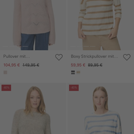
Pullover mit
Boxy Strickpullover mit
strukturiertem
3/4-Ärmeln
104,95 €
149,95 €
59,95 €
89,95 €
Strickmuster
Galerie überspringen
Galerie überspringen
-40%
-40%