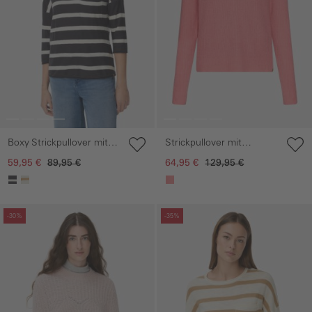
Boxy Strickpullover mit
Strickpullover mit
3/4-Ärmeln
Raglanärmeln
59,95 €
89,95 €
64,95 €
129,95 €
Galerie überspringen
Galerie überspringen
-30%
-35%