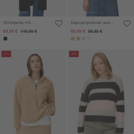
Strickjacke mit
Kapuzenpullover aus
aufgesetzten Taschen
Teddyfleece
89,95 €
149,95 €
69,95 €
99,95 €
Galerie überspringen
Galerie überspringen
-30%
-40%