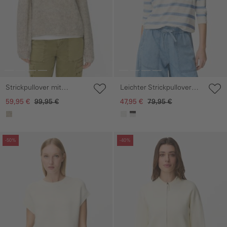
Strickpullover mit
Leichter Strickpullover
Rundhalsausschnitt
mit Brusttasche
59,95 €
99,95 €
47,95 €
79,95 €
Galerie überspringen
Galerie überspringen
-50%
-40%