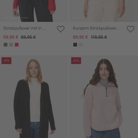
Strickpullover mit V-
Kurzarm Strickpullover
Ausschnitt
mit Kapuze
59,95 €
89,95 €
69,95 €
119,95 €
Galerie überspringen
Galerie überspringen
-40%
-30%