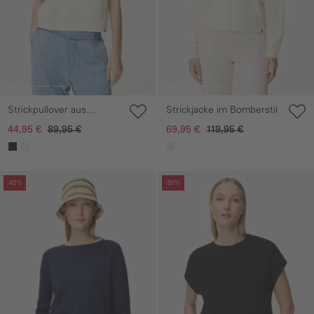
Strickpullover aus
Strickjacke im Bomberstil
Baumwollmix
44,95 €
89,95 €
69,95 €
119,95 €
Galerie überspringen
Galerie überspringen
-40%
-50%