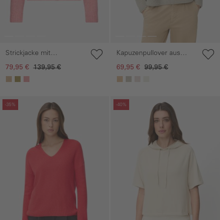
Strickjacke mit
Kapuzenpullover aus
Raglanärmeln und
Teddyfleece
79,95 €
139,95 €
69,95 €
99,95 €
Knopfverschluss
Galerie überspringen
Galerie überspringen
-35%
-40%