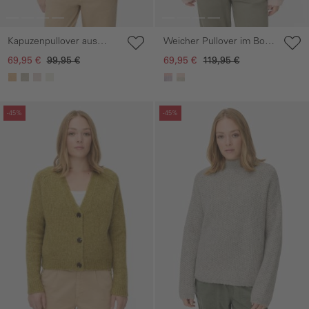
Kapuzenpullover aus
Weicher Pullover im Boxy
Teddyfleece
Fit
69,95 €
99,95 €
69,95 €
119,95 €
Galerie überspringen
Galerie überspringen
-45%
-45%