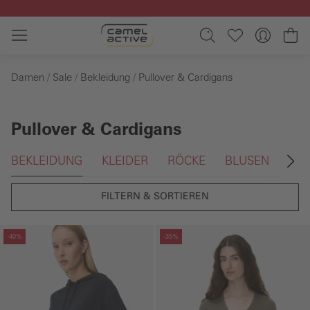
Zum Hauptinhalt springen
Wa
Damen
Sale
Bekleidung
Pullover & Cardigans
Pullover & Cardigans
Galerie überspringen
BEKLEIDUNG
KLEIDER
RÖCKE
BLUSEN
T-S
FILTERN & SORTIEREN
Galerie überspringen
Galerie überspringen
-40%
-35%