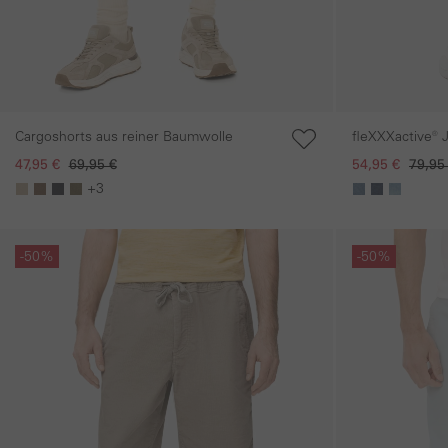
Cargoshorts aus reiner Baumwolle
fleXXXactive® 
Baumwollmix
47,95 €
69,95 €
54,95 €
79,95
+3
Galerie überspringen
Galerie übersprin
-50%
-50%