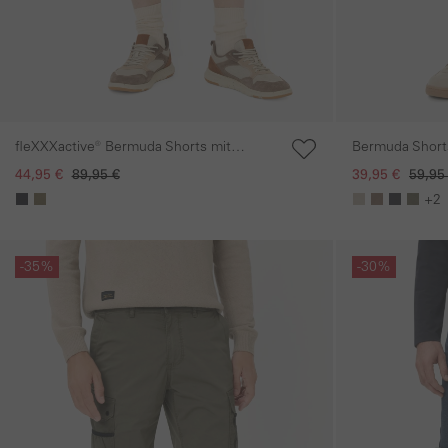
fleXXXactive® Bermuda Shorts mit
Bermuda Shorts
Tunnelzug
44,95 €
89,95 €
39,95 €
59,95
+2
Galerie überspringen
Galerie übersprin
-35%
-30%