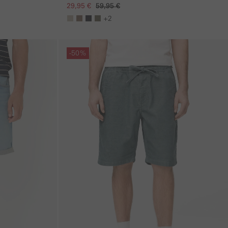
29,95 €
59,95 €
+2
Galerie überspringen
-50%