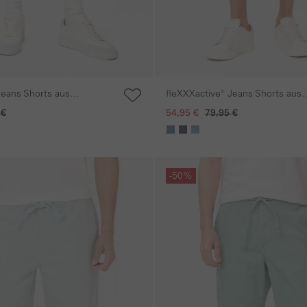
Jeans Shorts aus
fleXXXactive® Jeans Shorts aus
Baumwollmix
 €
54,95 €
79,95 €
gen
Galerie überspringen
-50%