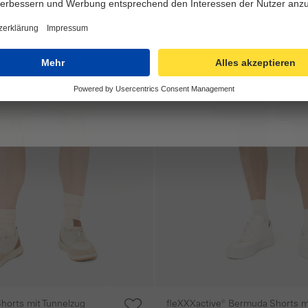
Shorts mit Tunnelzug
fleXXXactive® Bermuda Shorts m