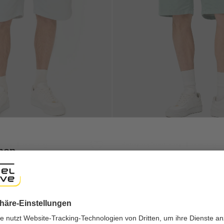
 mit Tunnelzug
Bermuda Shorts mit Tunnelzug
shop
 €
34,95 €
69,95 €
ng experience, we would like to show you the online shop accordi
+2
ote that we currently only ship to countries shown here.
gen
Galerie überspringen
-50%