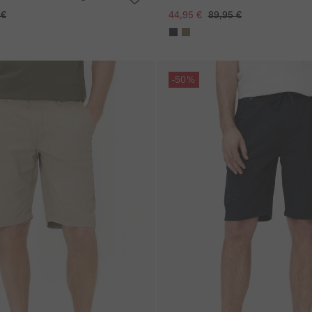
Tunnelzug
 €
44,95 €
89,95 €
gen
Galerie überspringen
-50%