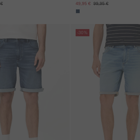
49,95 €
99,95 €
 €
gen
Galerie überspringen
-30%