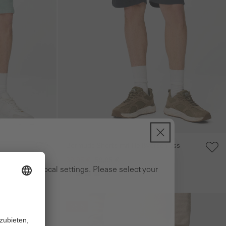
Bermuda Shorts mit Reißverschluss
39,95 €
59,95 €
ng to your local settings. Please select your
+2
Galerie überspringen
-35%