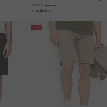
39,95 €
59,95 €
+2
Galerie überspringen
-50%