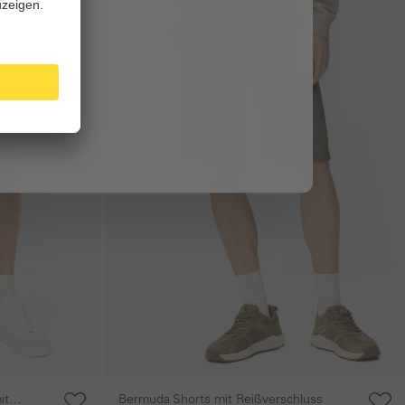
it
Bermuda Shorts mit Reißverschluss