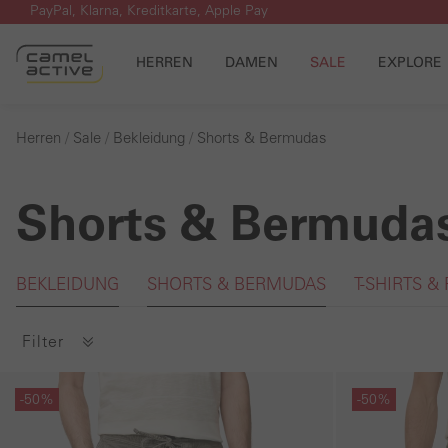
PayPal, Klarna, Kreditkarte, Apple Pay
m Hauptinhalt springen
Zur Suche springen
Zur Hauptnavigation springen
HERREN
DAMEN
SALE
EXPLORE
Herren
Sale
Bekleidung
Shorts & Bermudas
Shorts & Bermuda
Galerie überspringen
BEKLEIDUNG
SHORTS & BERMUDAS
T-SHIRTS &
Filter
Galerie überspringen
Galerie übersprin
-50%
-50%