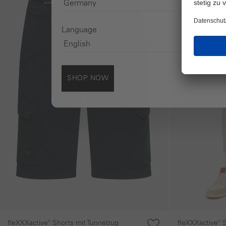
Language
SHOP NOW
fleXXXactive® Shorts mit Tunnelzug
fleXXXactive® 